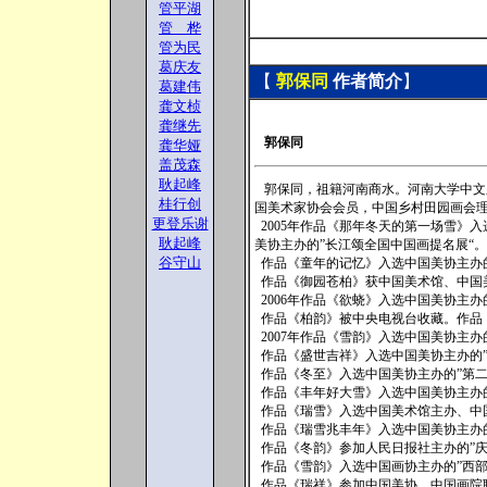
管平湖
管 桦
管为民
葛庆友
【
郭保同
作者
简介
】
葛建伟
龚文桢
龚继先
郭保同
龚华娅
盖茂森
耿起峰
郭保同，祖籍河南商水。河南大学中文系
桂行创
国美术家协会会员，中国乡村田园画会
更登乐谢
2005年作品《那年冬天的第一场雪》
耿起峰
美协主办的”长江颂全国中国画提名展“。
谷守山
作品《童年的记忆》入选中国美协主办
作品《御园苍柏》获中国美术馆、中国
2006年作品《欲蛲》入选中国美协主
作品《柏韵》被中央电视台收藏。作品
2007年作品《雪韵》入选中国美协主
作品《盛世吉祥》入选中国美协主办的
作品《冬至》入选中国美协主办的”第
作品《丰年好大雪》入选中国美协主办
作品《瑞雪》入选中国美术馆主办、中
作品《瑞雪兆丰年》入选中国美协主办
作品《冬韵》参加人民日报社主办的”
作品《雪韵》入选中国画协主办的”西部
作品《瑞祥》参加中国美协、中国画院