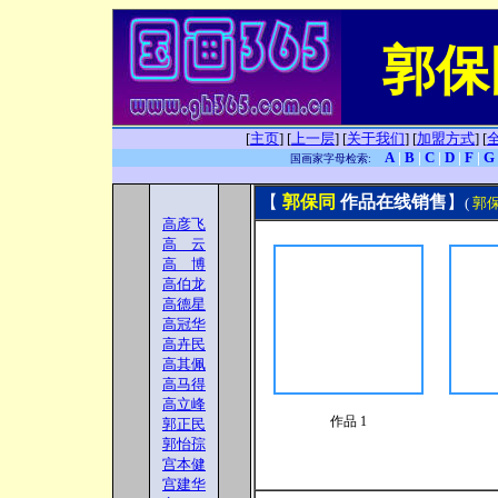
郭保
[
主页
]
[
上一层
]
[
关于我们
]
[
加盟方式
]
[
A
|
B
|
C
|
D
|
F
|
G
国画家字母检索:
【
郭保同
作品在线销售
】
(
郭
高彦飞
高 云
高 博
高伯龙
高德星
高冠华
高卉民
高其佩
高马得
高立峰
作品 1
郭正民
郭怡孮
宫本健
宫建华