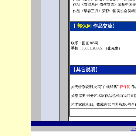
作品《雪韵系列·依依雪霏》荣获中国美
作品《早春三月》荣获中国美协会员精
【
郭保同
作品交流
】
联系：国画365网
手机：13851198365 （张先生）
【
其它说明
】
如无特别说明,此页
"在线销售"
郭保同
作
如您需要,部分艺术家作品也可由我们直
艺术家或画廊
、
收藏家欲与国画365网
上