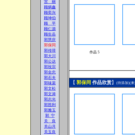
宫 丽
顾炳鑫
顾奕兴
顾坤伯
顾 平
顾仁源
顾生岳
郭慧庆
郭保同
郭传璋
作品 5
郭大川
郭公达
郭玫宗
郭全忠
郭石夫
【
郭保同
作品欣赏
】
郭味渠
(待添加)(
来
郭文松
郭文涛
郭志光
郭胜利
郭雅玉
郭 宁
关 良
关山月
关玉良