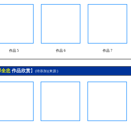
作品 5
作品 6
作品 7
郭全忠
作品欣赏
】
(待添加)(
来源:)