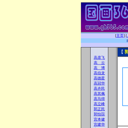
[
主页
]
[
【
高彦飞
高 云
高 博
高伯龙
高德星
高冠华
高卉民
高其佩
高马得
高立峰
郭正民
郭怡孮
宫本健
宫建华