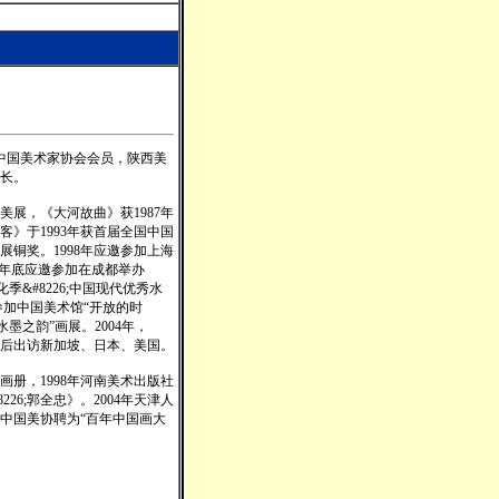
，中国美术家协会会员，陕西美
长。
美展，《大河故曲》获1987年
》于1993年获首届全国中国
展铜奖。1998年应邀参加上海
99年年底应邀参加在成都举办
季&#8226;中国现代优秀水
参加中国美术馆“开放的时
墨之韵”画展。2004年，
先后出访新加坡、日本、美国。
册，1998年河南美术出版社
26;郭全忠》。2004年天津人
、中国美协聘为“百年中国画大