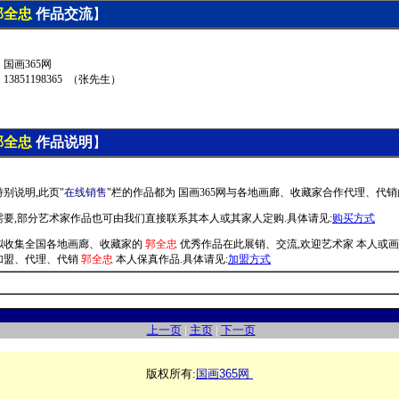
郭全忠
作品交流
】
国画365网
13851198365 （张先生）
郭全忠
作品说明
】
特别说明,此页
"
在线销售
"
栏的
作品都为 国画365网与各地画廊
、
收藏家合作代理
、
代销
需要,部分艺术家作品也可由我们直接联系其本人或其家人定购.
具体请见:
购买方式
拟收集全国各地画廊
、
收藏家
的
郭全忠
优秀作品在此展销
、
交流,
欢迎
艺术家 本人或
加盟
、
代理
、
代销
郭全忠
本人保真作品
.具体请见:
加盟方式
上一页
|
主页
|
下一页
版权所有:
国画365网