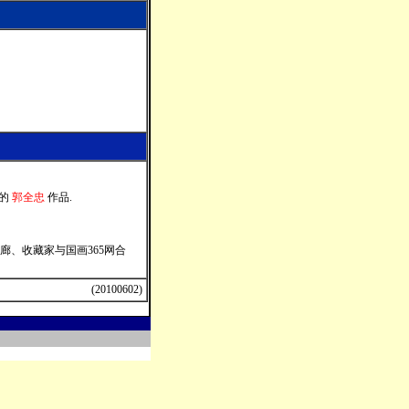
的
郭全忠
作品.
画廊
、
收藏家与国画365网合
(20100602)