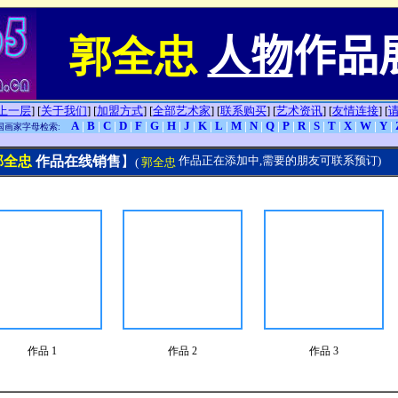
郭全忠
人物
作品
上一层
]
[
关于我们
]
[
加盟方式
]
[
全部艺术家
]
[
联系购买
]
[
艺术资讯
]
[
友情连接
]
[
A
|
B
|
C
|
D
|
F
|
G
|
H
|
J
|
K
|
L
|
M
|
N
|
Q
|
P
|
R
|
S
|
T
|
X
|
W
|
Y
|
国画家字母检索:
郭全忠
作品在线销售
】
作品正在添加中,需要的朋友可联系预订)
(
郭全忠
作品 1
作品 2
作品 3