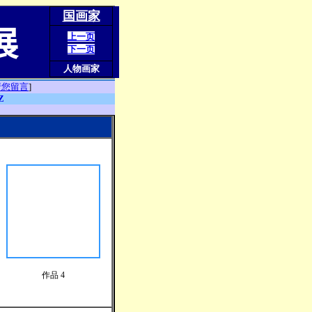
国画家
展
上一页
下一页
人物画家
请您留言
]
Z
作品 4