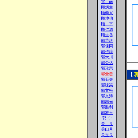
宫 丽
顾炳鑫
顾奕兴
顾坤伯
顾 平
顾仁源
顾生岳
郭慧庆
郭保同
郭传璋
郭大川
郭公达
郭玫宗
郭全忠
【
郭石夫
郭味渠
郭文松
郭文涛
郭志光
郭胜利
郭雅玉
郭 宁
关 良
关山月
关玉良