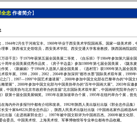
郭全忠
作者
简介
】
忠
忠，1944年2月生于河南宝丰。1969年毕业于西安美术学院国画系。国家一级美术师
务理事，陕西省文史馆馆员，西安美术学院、西安交通大学客座教授。陕西国画院副院
《万语千言》于1979年获第五届全国美展二等奖，《自乐班》于1984年参加第六届全国
六十周年全国美展优秀作品奖，《房子半边盖》参加1989年第七届全国美展，《陇东麦客
佳作奖，《新嫁娘》于1994年入选第八届全国美展，《选村官》获1999年第九届全国美
术双年展。1998，2000，2002，2004年参加深圳“都市水墨”国际美术双年展，19
纪之门，1997—1999”中国艺术邀请展”，2000年参加中国文化部在巴黎举办的“中国文化
雕塑展”，2000年参加中国文化部与中国美协举办的“百年中国画大展”。2003年应邀
画展，中国美协与北京市政府举办的首届“北京国际美术双年展”，中国画研究院举办的“水
读》获第十届全国美展铜奖。1993年在新加坡举办个展，1995年在纽约举办个展，曾
品在海内外许多报刊中都有介绍和发表。1992年陕西人美出版社出版《郭全忠作品集》画
长安十家&#8226;郭全忠作品》。陕西人民美术出版社出版《中国画名家作品精选&#82
版社出版《走进画家郭全忠》。1997年被中国文联评为中国画百杰。2000年被文化部
艺委会委员。中国美术馆、上海美术馆、军事博物馆等专业单位都有作品收藏。