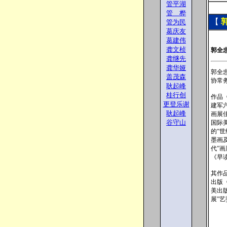
管平湖
管 桦
【
管为民
葛庆友
葛建伟
龚文桢
郭全
龚继先
龚华娅
郭全
盖茂森
协常
耿起峰
桂行创
作品
更登乐谢
建军
耿起峰
画展
谷守山
国际美
的“世
墨画及
代”
《早
其作
出版《
美出
展”