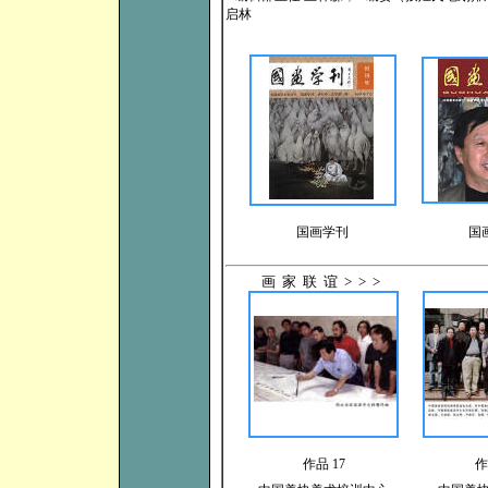
启林
国画学刊
国
画家联谊>>>
作品 17
作