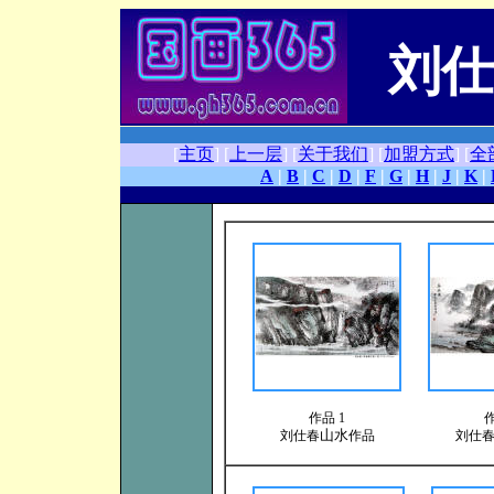
刘仕
[
主页
]
[
上一层
]
[
关于我们
]
[
加盟方式
]
[
全
A
|
B
|
C
|
D
|
F
|
G
|
H
|
J
|
K
|
作品 1
作
山水
刘仕春
作品
刘仕