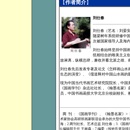
【
作者简介
】
刘仕春
刘仕春（艺名：刘晏
随梁树年系统研修中
次被国家领导人及海
刘仕春始终坚持中国
统相结合的唯美主义
放淋漓，纵横恣肆，兼收并蓄北派之雄、
刘仕春先后发表专著及论文《怎样画山水画
生态的演变》、《儒道释对中国山水画的
现为中国当代书画艺术研究院院长，中国
《国画学刊》杂志社社长，《翰墨名家》
员，中国书画函授大学北京分校副校长、
两刊:
《国画学刊》、《翰墨名家》
>
术家协会高研班画家联谊会承办的大型中国书画
海；2.两刊社长、艺术总监 刘仕春；3.《国画
6.编辑部主任 王林森；7.编委（按姓氏笔划排序