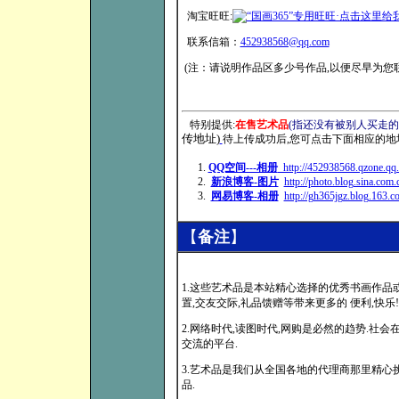
淘宝旺旺:
联系信箱：
452938568@qq.com
(注：请说明作品区多少号作品,以便尽早为您联
特别提供:
在售艺术品
(指还没有被别人买走的
传地址)
待上传成功后,您可点击下面相应的地
1.
QQ空间---相册
http://452938568.qzone.qq
2.
新浪博客-图片
http://photo.blog.sina.com
3.
网易博客-相册
http://gh365jgz.blog.163
【
备注
】
1.这些艺术品是本站精心选择的优秀书画作品或
置,交友交际,礼品馈赠等带来更多的 便利,快乐!
2.网络时代,读图时代,网购是必然的趋势.社
交流的平台.
3.艺术品是我们从全国各地的代理商那里精心
品.