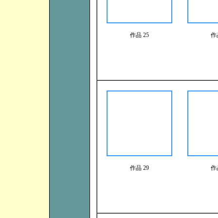
作品 25
作
作品 29
作