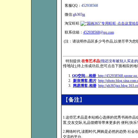
客服QQ：
452938568
微信
:gh365jg
淘宝旺旺:
联系信箱：
452938568@qq.com
(注：请说明作品区多少号作品,以便尽早为您联
特别提供:
在售艺术品
(指还没有被别人买走的
传地址)
待上传成功后,您可点击下面相应的地
1.
QQ空间---相册
http://452938568.qzone.qq
2.
新浪博客-图片
http://photo.blog.sina.com
3.
网易博客-相册
http://gh365jgz.blog.163
【
备注
】
1.这些艺术品是本站精心选择的优秀书画作品或
置,交友交际,礼品馈赠等带来更多的 便利,快乐!
2.网络时代,读图时代,网购是必然的趋势.社
交流的平台.