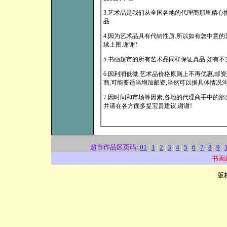
3.艺术品是我们从全国各地的代理商那里精心
品.
4.因为艺术品具有代销性质.所以如有您中意的
续上图.谢谢!
5.书画超市的所有艺术品同样保证真品,如有不实
6.因利润低微,艺术品价格原则上不再优惠,邮资
商,可能要适当增加邮资,当然可以据具体情况沟
7.因时间和市场等因素,各地的代理商手中的部
并请在各方面多提宝贵建议,谢谢!
超市作品区页码:
01
|
1
|
2
|
3
|
4
|
5
|
6
|
7
|
8
|
9
|
书画
版