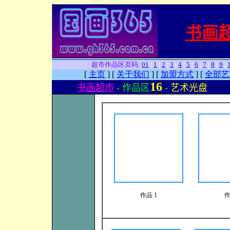
书画
超市作品区页码:
01
|
1
|
2
|
3
|
4
|
5
|
6
|
7
|
8
|
9
|
[
主页
]
[
关于我们
]
[
加盟方式
]
[
全部艺
16
书画超市
- 作品区
-
艺术光盘
作品 1
作