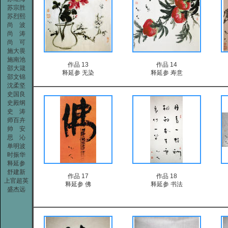
苏宗胜
苏烈熙
尚 波
尚 涛
尚 可
施大畏
施南池
作品 13
作品 14
邵大箴
释延参 无染
释延参 寿意
邵文锦
沈柔坚
史国良
史殿纲
史 涛
师百卉
帅 安
思 沁
单明波
时振华
释延参
舒建新
作品 17
作品 18
上官超英
释延参 佛
释延参 书法
盛杰远