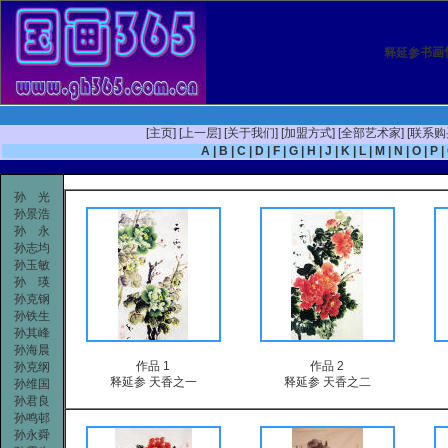
释延参
书画
[
主页
]
[
上一层
]
[
关于我们
]
[
加盟方式
]
[
全部艺术家
]
[
联系购
A
|
B
|
C
|
D
|
F
|
G
|
H
|
J
|
K
|
L
|
M
|
N
|
O
|
P
|
孙 光
孙景浩
孙 永
孙志均
孙玉敏
孙 瑛
孙克钢
孙铁生
孙其峰
孙海晨
作品 1
作品 2
孙克纲
释延参 天香之一
释延参 天香之二
孙维国
孙君良
孙鸣邨
孙永舜