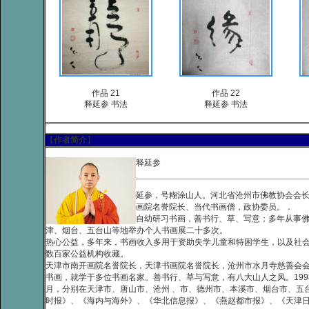
作品 21
作品 22
释延参 书法
释延参 书法
【
作者
简介
】
释延参
延参，号糊涂山人。河北省沧州市佛教协会会
画院名誉院长、当代书画僧，政协委员。．
自幼研习书画，善书行、草、写意；多年从事
津、烟台、五台山等地举办个人书画展二十多次。
热心公益，多年来，书画收入多用于资助失学儿童和特困学生，以及社
数百家公益机构收藏。
天津市南开画院名誉院长，天津书画院名誉院长，沧州市水月寺慈善会会
书画，就学于多位书画名家。善书行、草与写意，有八大山人之风。1998年
月，分别在天津市、唐山市、沧州 、市、德州市、本溪市、烟台市、五
时报》、《海内与海外》、《华北信息报》、《燕赵都市报》、《天津