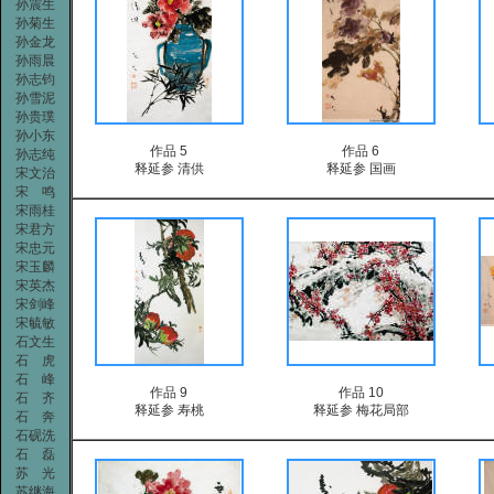
孙震生
孙菊生
孙金龙
孙雨晨
孙志钧
孙雪泥
孙贵璞
孙小东
作品 5
作品 6
孙志纯
释延参 清供
释延参 国画
宋文治
宋 鸣
宋雨桂
宋君方
宋忠元
宋玉麟
宋英杰
宋剑峰
宋毓敏
石文生
石 虎
石 峰
作品 9
作品 10
石 齐
释延参 寿桃
释延参 梅花局部
石 奔
石砚洗
石 磊
苏 光
苏继海