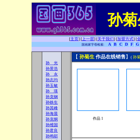
孙菊
[
主页
]
[
上一层
]
[
关于我们
]
[
加盟方式
]
[
A
|
B
|
C
|
D
|
F
|
G
国画家字母检索:
【
孙菊生
作品在线销售
】
(
孙
孙 光
孙景浩
孙 永
孙志均
孙玉敏
孙 瑛
孙克钢
孙铁生
孙其峰
孙海晨
作品 1
孙克纲
孙维国
孙君良
孙鸣邨