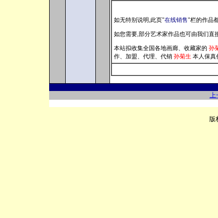
如无特别说明,此页
"
在线销售
"
栏的
作品都
如您需要,部分艺术家作品也可由我们直
本站拟收集全国各地画廊
、
收藏家
的
孙
作
、
加盟
、
代理
、
代销
孙菊生
本人保真
上
版