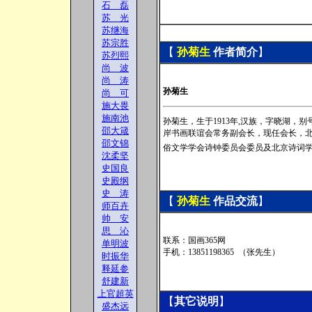
石 磊
苏 光
苏继海
苏宗胜
【
孙菊生
作者
简介
】
苏烈熙
尚 波
尚 涛
孙菊生
尚 可
施大畏
施南池
孙菊生
，生于1913年,汉族，字晓湖，
邵大箴
岸书画联谊会常务副会长，现任会长，
邵文锦
俗文学学会诗钟委员会委员及北京诗词
沈柔坚
史国良
史殿纲
史 涛
【
孙菊生
作品交流
】
师百卉
帅 安
思 沁
联系：国画365网
单明波
手机：13851198365 （张先生）
时振华
释延参
舒建新
上官超英
【
其它说明
】
盛杰远