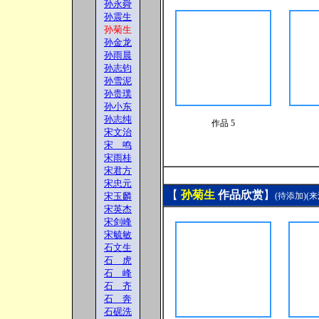
孙永舜
孙震生
孙菊生
孙金龙
孙雨晨
孙志钧
孙雪泥
孙贵璞
孙小东
孙志纯
作品 5
宋文治
宋 鸣
宋雨桂
宋君方
宋忠元
【
孙菊生
作品欣赏
】
宋玉麟
(待添加)(来
宋英杰
宋剑峰
宋毓敏
石文生
石 虎
石 峰
石 齐
石 奔
石砚洗