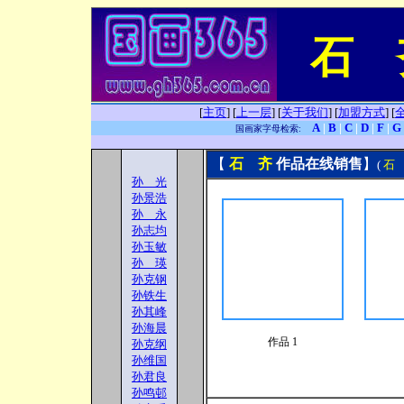
石 
[
主页
]
[
上一层
]
[
关于我们
]
[
加盟方式
]
[
A
|
B
|
C
|
D
|
F
|
G
国画家字母检索:
【
石 齐
作品在线销售
】
(
石
孙 光
孙景浩
孙 永
孙志均
孙玉敏
孙 瑛
孙克钢
孙铁生
孙其峰
孙海晨
作品 1
孙克纲
孙维国
孙君良
孙鸣邨