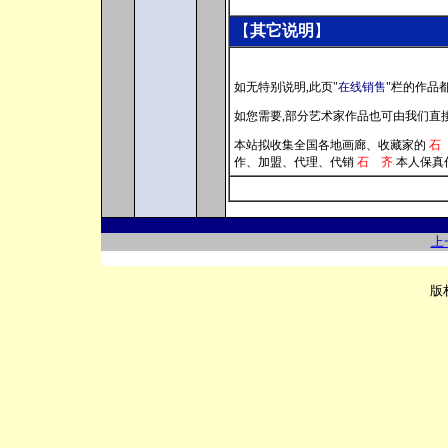
【
其它说明
】
如无特别说明,此页
"
在线销售
"
栏的
作品都
如您需要,部分艺术家作品也可由我们直
本站拟收集全国各地画廊
、
收藏家
的
石
作
、
加盟
、
代理
、
代销
石 齐
本人保真
上
版