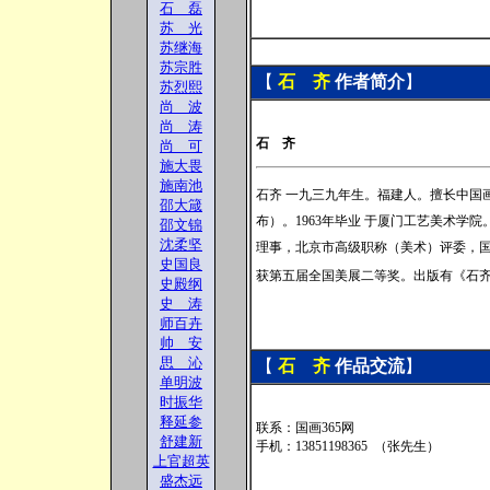
石 磊
苏 光
苏继海
苏宗胜
【
石 齐
作者
简介
】
苏烈熙
尚 波
尚 涛
石 齐
尚 可
施大畏
施南池
石齐 一九三九年生。福建人。擅长中国
邵大箴
布）。1963年毕业 于厦门工艺美术
邵文锦
沈柔坚
理事，北京市高级职称（美术）评委，国
史国良
获第五届全国美展二等奖。出版有《石
史殿纲
史 涛
师百卉
帅 安
思 沁
【
石 齐
作品交流
】
单明波
时振华
释延参
联系：国画365网
舒建新
手机：13851198365 （张先生）
上官超英
盛杰远