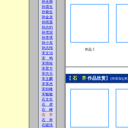
孙永舜
孙震生
孙菊生
孙金龙
孙雨晨
孙志钧
孙雪泥
孙贵璞
孙小东
孙志纯
作品 5
宋文治
宋 鸣
宋雨桂
宋君方
宋忠元
【
石 齐
作品欣赏
】
宋玉麟
(待添加)(来
宋英杰
宋剑峰
宋毓敏
石文生
石 虎
石 峰
石 齐
石 奔
石砚洗