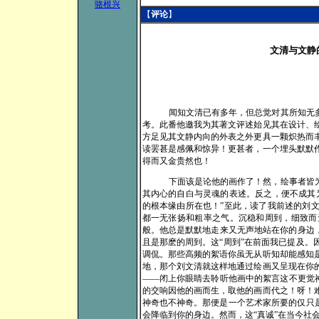
骆根兴
【
评论
】
文清与文静的背后
闻知文清已有多年，但总觉对其所知无
考。此番他邀我为其著文评述始见其在设计、
方足见其文静内向的外表之外更具一颗炽热而
读罢甚是感佩和惊异！更甚者，一个埋头默默
得而又金贵然也！
下面该是论他的画作了！然，绘事者皆
其内心的自白与灵魂的表述。反之，便不成其
的根本缘由所在也！”至此，读了我前述的刘
都一无张扬和粗率之气。沉稳和周到，细致而
般。他总是默默地走来又无声地站在你的身边
且是那麽的周到。这“周到”在前面我已提及
调侃。那些高频的絮语你虽无从听知却能感知
地，那个刘文清就这样地通过绘画又呈现在你
——闭上你眼睛去聆听他画中的絮言这不更觉神奇
的交响因他的画而生，取他的画而代之！呀！
神奇也不神奇。那便是一个艺术家所要的仅只
会降临到你的身边。然而，这“真诚”在当今社