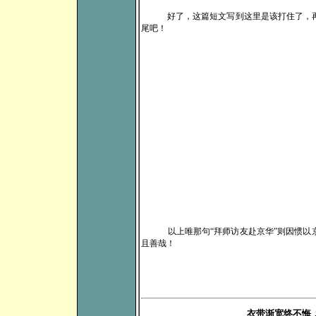
好了，这篇短文写到这里是该打住了，
尾吧！
以上唯那句“拜师访友赴京华”则因惯以
且善哉！
衣带渐宽终不悔