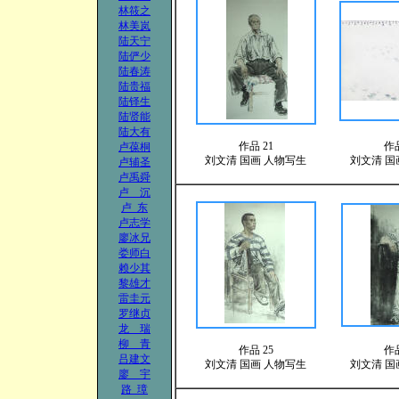
林筱之
林美岚
陆天宁
陆俨少
陆春涛
陆贵福
陆铎生
陆贤能
陆大有
作品 21
作品
卢葆桐
刘文清
国画
人物写生
刘文清
国
卢辅圣
卢禹舜
卢 沉
卢 东
卢志学
廖冰兄
娄师白
赖少其
黎雄才
雷圭元
罗继贞
龙 瑞
柳 青
作品 25
作品
吕建文
刘文清
国画
人物写生
刘文清
国
廖 宇
路 璋