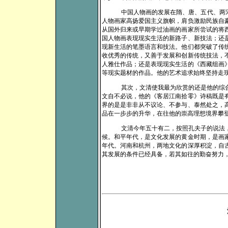
中国人物画的发展在隋、唐、五代、两
人物画家高扬爱国主义旗帜，肩负激励民族自
从国外归来或早期学过油画的画家所尝试的将
国人物画表现现实生活的新路子、新技法；还
现新生活的笔墨语言和技法。他们都突破了传
收优秀的传统，又善于发展和创新传统技法，
人雅仕作品；还是表现现实生活的《西藏组画
等现实题材的作品。他的艺术追求始终坚持走
其次，文清使我最为欣赏的还是他的综
文自不必说，他的《客居江南拾零》诗稿既是
界的是是非非从不议论、不参与、泰然处之，
品在一步步的升华，在往他的崇高理想境界攀
文清今年五十有二，按照孔夫子的说法
候。和平年代，是文化发展的黄金时期，是画
年代。河南和杭州，两地文化的深厚积淀，自
其发展的条件已经具备，若其如往的勤奋努力
清