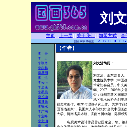
刘文
[
主页
]
[
上一层
]
[
关于我们
]
[
加盟方式
]
[
全
A
|
B
|
C
|
D
|
F
|
G
国画家字母检索:
【
作者
】
李 云
李 万
李颖华
刘文清简历
：
李庆林
李君明
刘文清、山东曹县人
李 也
究生院美术学（中国
李云恒
术家协会会员，中央美
李全康
06
、
2007
、
2008
年文
李墨染
委；杭州高新区国家
李长翰
地区美术家协会副主
李世元
视美术创作、教学与理论研究工作。美术作品
李安水
国百杰画家”，获国家人事部颁发“当代中国画
李广南
大学、河南省美术馆、济南市博物馆、陈洪绶
李宝峰
李宪润
电视美术设计作品曾获国家金、银、铜奖
李 娜