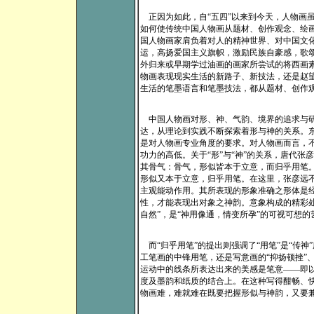
正因为如此，自“五四”以来到今天，人物画
如何使传统中国人物画从题材、创作观念、绘
国人物画家肩负着对人的精神世界、对中国文
运，高扬爱国主义旗帜，激励民族自豪感，歌
外归来或早期学过油画的画家所尝试的将西画
物画表现现实生活的新路子、新技法，还是赵
生活的笔墨语言和笔墨技法，都从题材、创作
中国人物画对形、神、气韵、境界的追求与研
达，从理论到实践不断探索着形与神的关系。东
是对人物画专业角度的要求。对人物画而言，
功力的高低。关于“形”与“神”的关系，唐代
其骨气：骨气，形似皆本于立意，而归乎用笔。
形似又本于立意，归乎用笔。在这里，张彦远
主观能动作用。其所表现的形象准确之形体是
性，才能表现出对象之神韵。意象构成的精彩
自然”，是“神用像通，情变所孕”的可视可想的
而“归乎用笔”的提出则强调了“用笔”是“传
工笔画的中锋用笔，还是写意画的“抑扬顿挫”
运动中的线条所表达出来的美感是笔意——即
度及墨韵和纸质的结合上。在这种写得酣畅、
物画难，难就难在既要把握形似与神韵，又要