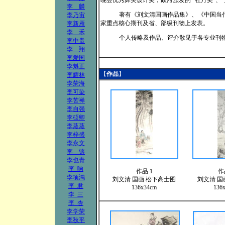
晚会优秀舞美设计奖；政府颁发的 “牡丹奖”、“
李 麟
著有《刘文清国画作品集》、《中国当
李乃宙
家重点核心期刊及省、部级刊物上发表。
李新雁
李 禾
个人传略及作品、评介散见于各专业刊
李中贵
李 翔
李爱国
李魁正
【
作品
】
李耀林
李荣海
李可染
李苦禅
李自强
李硕卿
李蒸蒸
李梓盛
李永文
李 锛
李也青
李 响
作品 1
作
李项鸿
刘文清
国画 松下高士图
刘文清
国
李 君
136x34cm
136
李 三
李 杏
李学荣
李秋平