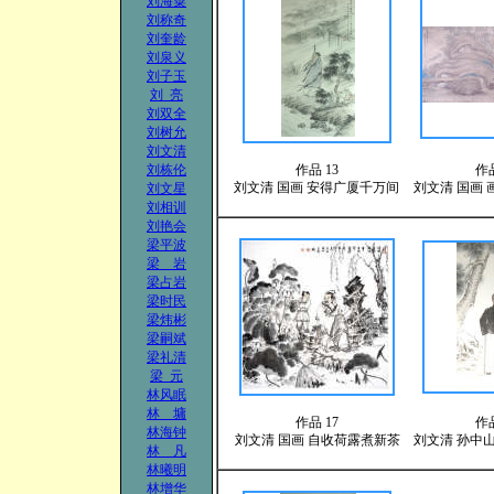
刘海粟
刘称奇
刘奎龄
刘泉义
刘子玉
刘 亮
刘双全
刘树允
刘文清
刘栋伦
作品 13
作品
刘文清
国画 安得广厦千万间
刘文清
国画 
刘文星
刘相训
刘艳会
梁平波
梁 岩
梁占岩
梁时民
梁炜彬
梁嗣斌
梁礼清
梁 元
林风眠
林 墉
作品 17
作品
林海钟
刘文清
国画 自收荷露煮新茶
刘文清
孙中山先
林 凡
林曦明
林增华