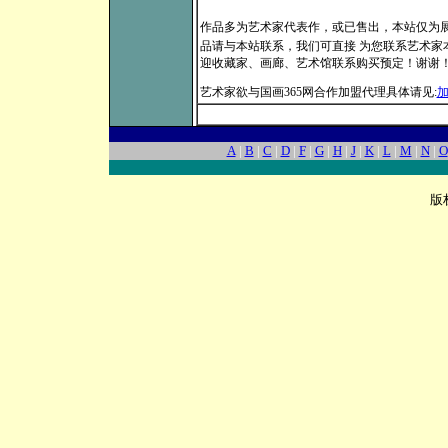
作品多为艺术家代表作，或已售出，本站仅为
品请与本站联系，我们可直接 为您联系艺术家本人。
迎收藏家、画廊、艺术馆联系购买预定！谢谢
艺术家欲与国画365网合作加盟代理具体请见:
A
|
B
|
C
|
D
|
F
|
G
|
H
|
J
|
K
|
L
|
M
|
N
|
O
版