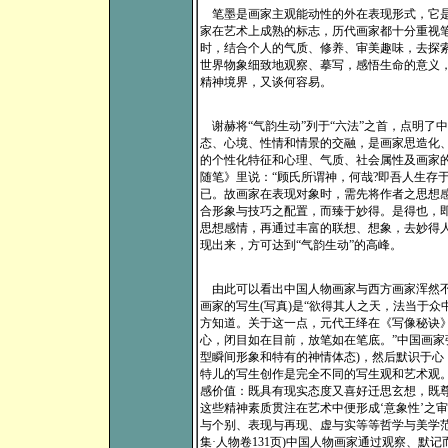
笔墨是画家主观能动性的外在表现形式，它是
家在艺术上成熟的标志，历代画家都十分重视笔
时，结合个人的气质、修养、审美趣味，去探
世界物象细致地观察、摹写，感悟生命的意义
精神境界，又谈何容易。
谢赫将“气韵生动”列于“六法”之首，点明了中
态、心境、性情和情景的交融，是画家思造化、
的个性化特征和心理、气质、社会属性及画家
随笔》里说：“顾氏所谓神，何哉?即吾人生存
已。故画家在表现对象时，需先将作者之思想
合形象与技巧之配置，而臻于妙得。是得也，即
思想感情，再通过丰富的联想、想象，去妙得
现出来，方可达到“气韵生动”的高峰。
由此可以看出中国人物画家与西方画家浑然不
画家的写生(写真)是“欲得其人之天，法当于众
方知道。关于这一点，元代王绎在《写像秘诀
心，闭目如在目前，放笔如在笔底。”中国画家
型瞬间形象和特有的神情体态)，然后默识于
特儿的写生创作是完全不同的写生观和艺术观
感价值：既具有现实态度又喜好迁思玄想，既
这些精神素质贯注在艺术中便形成‘意象性’之
与个别、表现与再现、虚与实等等哲学与美学范
集·人物卷131页)中国人物画家通过观察、默