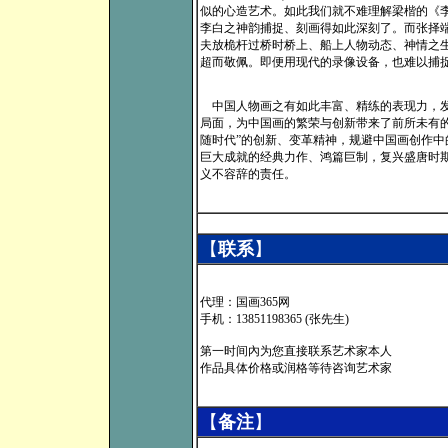
似的心造艺术。如此我们就不难理解梁楷的《
李白之神韵捕捉、刻画得如此深刻了。而张择
夫放桅杆过桥时桥上、船上人物动态、神情之
超而敬佩。即便用现代的录像设备，也难以捕
中国人物画之有如此丰富、精练的表现力，发
局面，为中国画的繁荣与创新带来了前所未有
随时代”的创新、变革精神，规避中国画创作
巨大成就的经典力作、鸿篇巨制，复兴盛唐时
义不容辞的责任。
【
联系
】
代理：国画365网
手机：13851198365 (张先生)
第一时间內为您直接联系艺术家本人
作品具体价格或润格等待咨询艺术家
【
备注
】