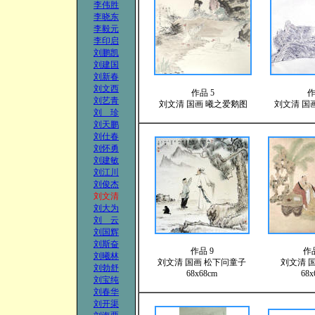
李伟胜
李晓东
李毅元
李印启
刘鹏凯
刘建国
刘新春
刘文西
作品 5
作
刘艺青
刘文清
国画
曦之爱鹅图
刘文清
国
刘 珍
刘天鹏
刘仕春
刘怀勇
刘建敏
刘江川
刘俊杰
刘文清
刘大为
刘 云
刘国辉
刘斯奋
作品 9
作品
刘曦林
刘文清
国画 松下问童子
刘文清
刘勃舒
68x68cm
68x
刘宝纯
刘春华
刘开渠