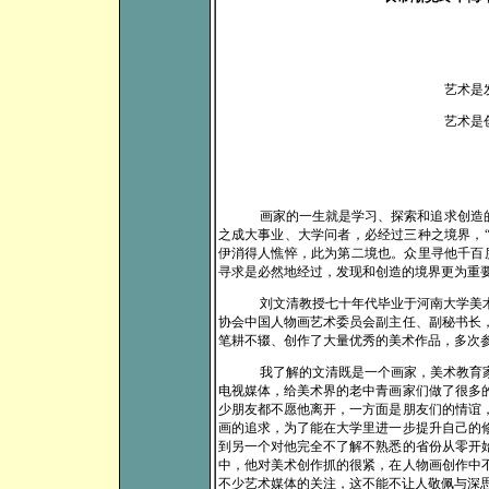
艺术是
艺术是
画家的一生就是学习、探索和追求创造
之成大事业、大学问者，必经过三种之境界，
伊消得人憔悴，此为第二境也。众里寻他千百
寻求是必然地经过，发现和创造的境界更为重
刘文清教授七十年代毕业于河南大学美
协会中国人物画艺术委员会副主任、副秘书长
笔耕不辍、创作了大量优秀的美术作品，多次
我了解的文清既是一个画家，美术教育
电视媒体，给美术界的老中青画家们做了很多
少朋友都不愿他离开，一方面是朋友们的情谊
画的追求，为了能在大学里进一步提升自己的
到另一个对他完全不了解不熟悉的省份从零开
中，他对美术创作抓的很紧，在人物画创作中
不少艺术媒体的关注，这不能不让人敬佩与深