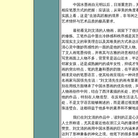
中国水墨画自元明以后，日渐重意韵，
相应笔墨方式的把握：应该说，从审美的角度看
实践上看，这是“去游高蹈般的境界，非等闲
艺术情怀与艺术品质的极高要求。
最初看见刘文清的人物画，就留下了很
的修炼。工笔作品中显出冷静感和秩序感是其
其现实主义的审美理念以及其唯美的方式表达
清心灵中微妙而感性的一面的是他的写意人物
了文人画笔墨传统，并将其与古雅的诗意相结
写意画面上人物不多，背景常是远山近水，半
邻家女孩，还是成熟婉约的成年女性，抑或才
画的突出特点，笔的意趣和墨的韵致，在平易
精谨灵动的笔墨语言，使其绘画呈现出一种诗
名画家马国强先生说：“刘文清先生的画有显
别在用线方面继承了中国水墨画的优良传统，
人物画创作中间，结合了西洋素描的长处，把
他的作品，特别在人物造型、在反映生活这几
处，不是文字语言能够阐述的，而是通过视觉
珠连璧合。这都得益于他多年的素养和不懈地
我们在刘文清的作品中，读到的正是心
人士所称道，尤其是最近他在浙江义乌的邀请
赞赏。刘文清的画用中国水墨画的巨大内涵来
达到了形神兼备的神化之境。他笔下的很多形