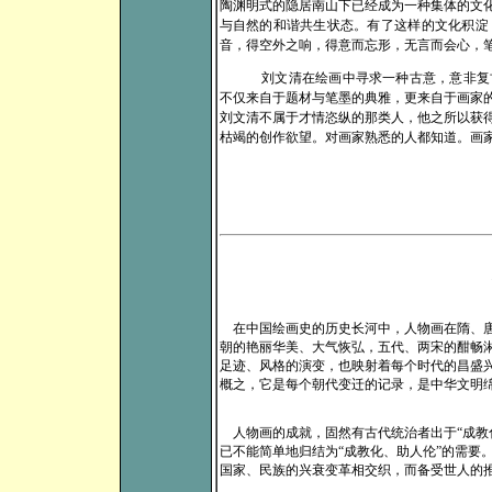
陶渊明式的隐居南山下已经成为一种集体的文
与自然的和谐共生状态。有了这样的文化积淀
音，得空外之响，得意而忘形，无言而会心，
刘文清在绘画中寻求一种古意，意非复
不仅来自于题材与笔墨的典雅，更来自于画家
刘文清不属于才情恣纵的那类人，他之所以获
枯竭的创作欲望。对画家熟悉的人都知道。画
在
中国绘画史的历史长河中，人物画在隋、
朝的艳丽华美、大气恢弘，五代、两宋的酣畅
足迹、风格的演变，也映射着每个时代的昌盛
概之，它是每个朝代变迁的记录，是中华文明
人物画的成就，固然有古代统治者出于“成教
已不能简单地归结为“成教化、助人伦”的需要
国家、民族的兴衰变革相交织，而备受世人的